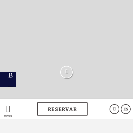
RESERVAR
ES
VENTAJAS EXCLUSIVAS
MENÚ
Reservando en la web oficial todo son
ventajas