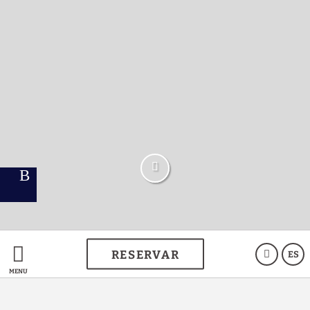
RESERVAR
ES
VENTAJAS EXCLUSIVAS
MENÚ
Reservando en la web oficial todo son
ventajas